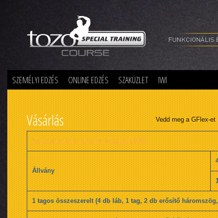
Special Training
SZEMÉLYI EDZÉS
ONLINE EDZÉS
SZAKÜZLET
IWI
Vásárlás
Vedd meg a GFlex-et
Suspension trainer kiegészítők
Állvány
1 tagos összeszerelt (4 db láb, 1 tag, 2 db erősítő háromszög