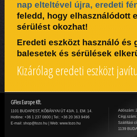
nap elteltével újra, eredeti 
feledd, hogy elhasználódott
sérülést okozhat!
Eredeti eszközt használó és g
balesetek és sérülések elker
Kizárólag eredeti eszközt javít
GFlex Europe Kft.
Adószám: 
1101 BUDAPEST, KŐBÁNYAI ÚT 43/A. 1. EM. 14.
Cégj.szám:
Hotline: +36 1 237 0800 | Tel.: +36 20 363 9496
Szállítási c
E-mail:
shop@tozo.hu
| Web:
www.tozo.hu
1139 BUDA