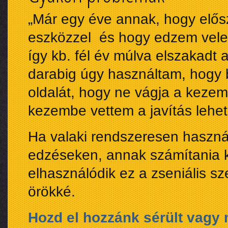
„Már egy éve annak, hogy előszö
eszközzel és hogy edzem vel
így kb. fél év múlva elszakadt
darabig úgy használtam, hogy 
oldalát, hogy ne vágja a kezem
kezembe vettem a javítás leh
Ha valaki rendszeresen haszná
edzéseken, annak számítania k
elhasználódik ez a zseniális s
örökké.
Hozd el hozzánk sérült vagy