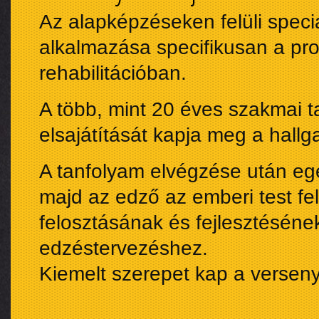
Az alapképzéseken felüli speci
alkalmazása specifikusan a pro
rehabilitációban.
A több, mint 20 éves szakmai ta
elsajátítását kapja meg a hallg
A tanfolyam elvégzése után e
majd az edző az emberi test fe
felosztásának és fejlesztéséne
edzéstervezéshez.
Kiemelt szerepet kap a versenyf