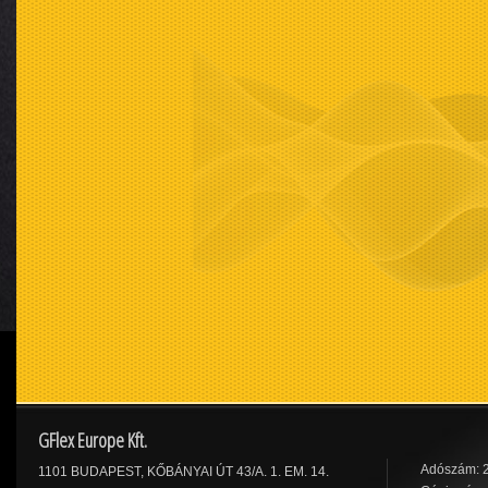
GFlex Europe Kft.
Adószám: 
1101 BUDAPEST, KŐBÁNYAI ÚT 43/A. 1. EM. 14.