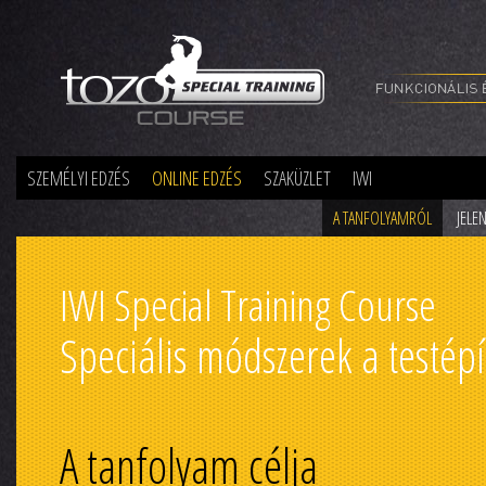
Special Training
SZEMÉLYI EDZÉS
ONLINE EDZÉS
SZAKÜZLET
IWI
A TANFOLYAMRÓL
JELE
IWI Special Training Course
Speciális módszerek a testép
A tanfolyam célja