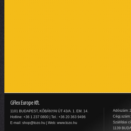
GFlex Europe Kft.
Adószám: 
1101 BUDAPEST, KŐBÁNYAI ÚT 43/A. 1. EM. 14.
Cégj.szám:
Hotline: +36 1 237 0800 | Tel.: +36 20 363 9496
Szállítási c
E-mail:
shop@tozo.hu
| Web:
www.tozo.hu
1139 BUDA