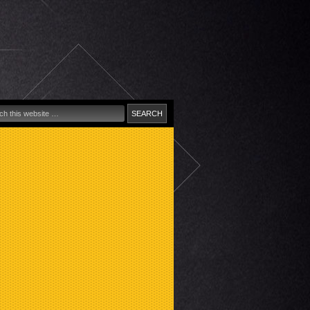
cionális
iális
ing
tás,
viz
l