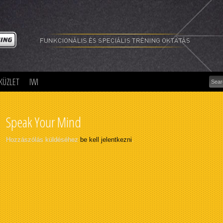
Funk
és
spec
trén
okta
szer
olda
KÜZLET
IWI
Speak Your Mind
Hozzászólás küldéséhez
be kell jelentkezni
.