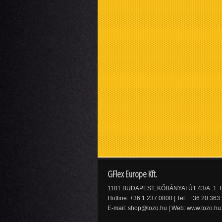
GFlex Europe Kft.
1101 BUDAPEST, KŐBÁNYAI ÚT 43/A. 1. E
Hotline: +36 1 237 0800 | Tel.: +36 20 363
E-mail:
shop@tozo.hu
| Web:
www.tozo.hu