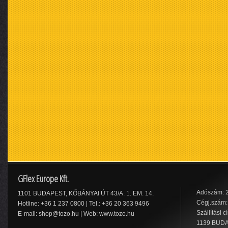
GFlex Europe Kft.
Adószám: 
1101 BUDAPEST, KŐBÁNYAI ÚT 43/A. 1. EM. 14.
Cégj.szám:
Hotline: +36 1 237 0800 | Tel.: +36 20 363 9496
Szállítási c
E-mail:
shop@tozo.hu
| Web:
www.tozo.hu
1139 BUDA