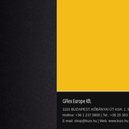
GFlex Europe Kft.
1101 BUDAPEST, KŐBÁNYAI ÚT 43/A. 1. E
Hotline: +36 1 237 0800 | Tel.: +36 20 363
E-mail:
shop@tozo.hu
| Web:
www.tozo.hu