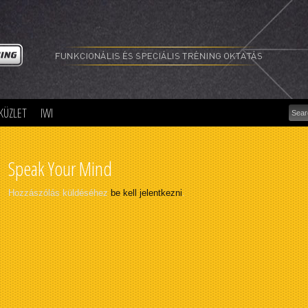
Funk
és
spec
trén
okta
szer
olda
KÜZLET
IWI
Speak Your Mind
Hozzászólás küldéséhez
be kell jelentkezni
.