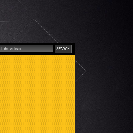
cionális
iális
ing
tás,
viz
l