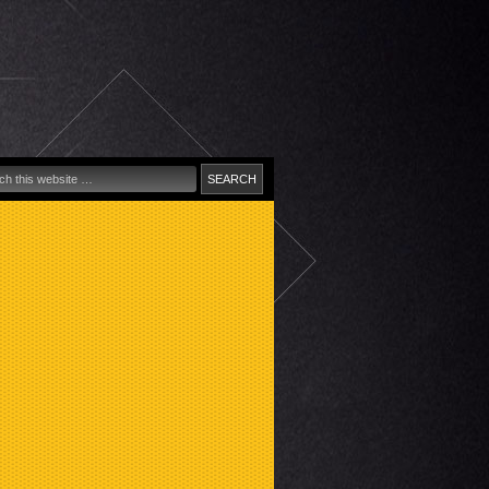
cionális
iális
ing
tás,
viz
l