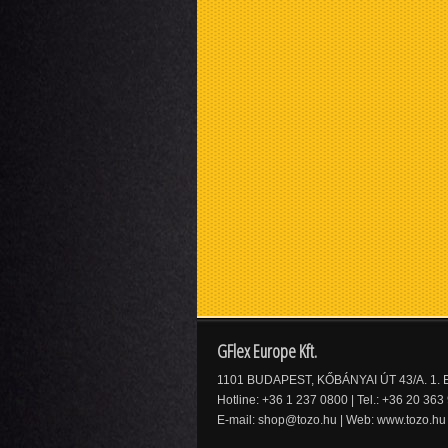
GFlex Europe Kft.
1101 BUDAPEST, KŐBÁNYAI ÚT 43/A. 1. E
Hotline: +36 1 237 0800 | Tel.: +36 20 363
E-mail:
shop@tozo.hu
| Web:
www.tozo.hu