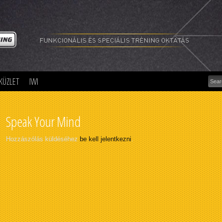
Funk
és
spec
trén
okta
szer
olda
KÜZLET
IWI
Speak Your Mind
Hozzászólás küldéséhez
be kell jelentkezni
.