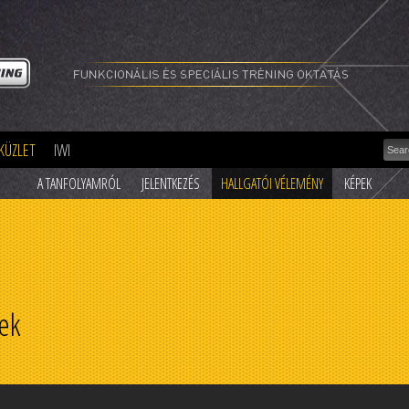
Funk
és
spec
trén
okta
szer
olda
KÜZLET
IWI
A TANFOLYAMRÓL
JELENTKEZÉS
HALLGATÓI VÉLEMÉNY
KÉPEK
ek