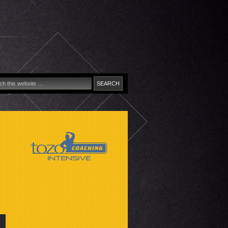
cionális
iális
ing
tás,
viz
l