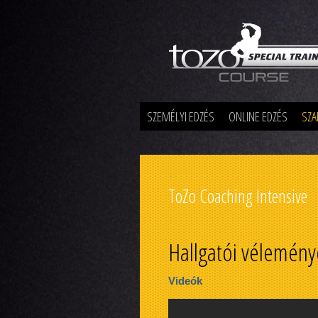
Special Training
SZEMÉLYI EDZÉS
ONLINE EDZÉS
SZA
ToZo Coaching Intensive
Hallgatói vélemény
Videók