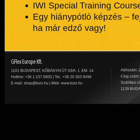
IWI Special Training Cour
Egy hiánypótló képzés – fe
ha már edző vagy!
GFlex Europe Kft.
Adószám: 
1101 BUDAPEST, KŐBÁNYAI ÚT 43/A. 1. EM. 14.
Cégj.szám:
Hotline: +36 1 237 0800 | Tel.: +36 20 363 9496
Szállítási c
E-mail:
shop@tozo.hu
| Web:
www.tozo.hu
1139 BUDA