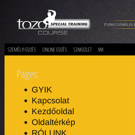
Special Training
SZEMÉLYI EDZÉS
ONLINE EDZÉS
SZAKÜZLET
IWI
Pages:
GYIK
Kapcsolat
Kezdőoldal
Oldaltérkép
RÓLUNK